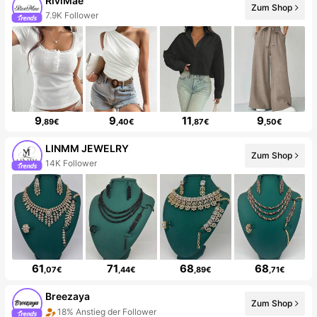
RiviMae
Zum Shop
7.9K Follower
9
9
11
9
,89€
,40€
,87€
,50€
LINMM JEWELRY
Zum Shop
14K Follower
61
71
68
68
,07€
,44€
,89€
,71€
Breezaya
Zum Shop
18% Anstieg der Follower