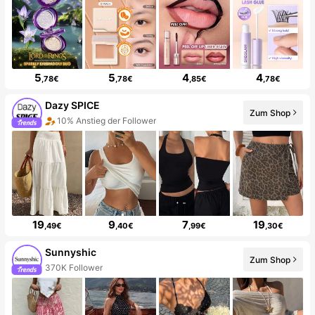
5
5
4
4
,78€
,78€
,85€
,78€
Dazy SPICE
Zum Shop
10% Anstieg der Follower
19
9
7
19
,49€
,40€
,99€
,30€
Sunnyshic
Zum Shop
370K Follower