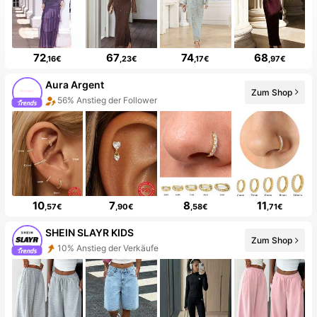
72
67
74
68
,16€
,23€
,17€
,97€
Aura Argent
Zum Shop
56% Anstieg der Follower
20+ Neu
10
7
8
11
,57€
,90€
,58€
,71€
SHEIN SLAYR KIDS
Zum Shop
10% Anstieg der Verkäufe
24% Anstieg der Follower