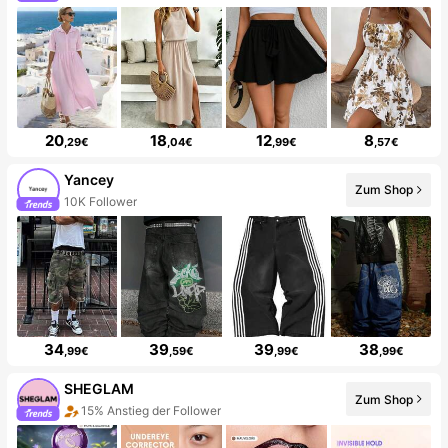
20
18
12
8
,29€
,04€
,99€
,57€
Yancey
Zum Shop
10K Follower
34
39
39
38
,99€
,59€
,99€
,99€
SHEGLAM
Zum Shop
15% Anstieg der Follower