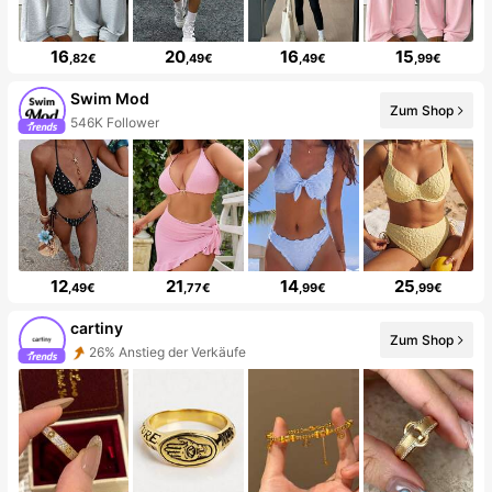
16
20
16
15
,82€
,49€
,49€
,99€
Swim Mod
Zum Shop
546K Follower
12
21
14
25
,49€
,77€
,99€
,99€
cartiny
Zum Shop
26% Anstieg der Verkäufe