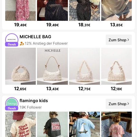
19
19
18
13
,49€
,49€
,31€
,85€
MICHELLE BAG
Zum Shop
12% Anstieg der Follower
12
13
12
12
,65€
,43€
,75€
,18€
flamingo kids
Zum Shop
19K Follower