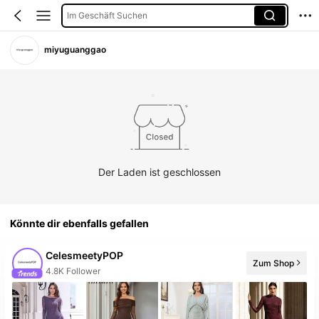
Im Geschäft Suchen
miyuguanggao
Der Laden ist geschlossen
Könnte dir ebenfalls gefallen
CelesmeetyPOP
Zum Shop
4.8K Follower
Der Laden hat neue Artikel