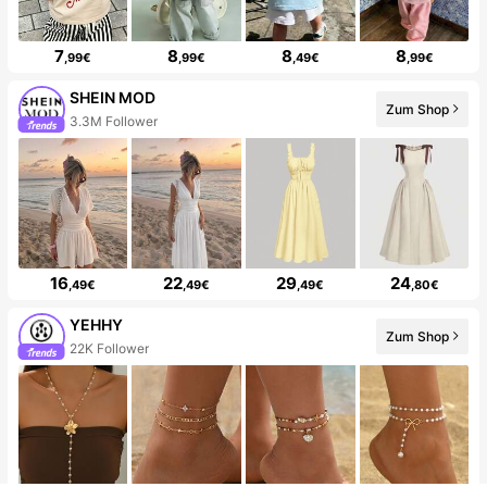
7
8
8
8
,99€
,99€
,49€
,99€
SHEIN MOD
Zum Shop
3.3M Follower
16
22
29
24
,49€
,49€
,49€
,80€
YEHHY
Zum Shop
22K Follower