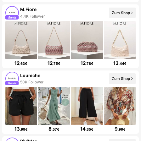
M.Fiore
Zum Shop
4.4K Follower
12
12
12
13
,63€
,75€
,78€
,44€
Louniche
Zum Shop
50K Follower
13
8
14
9
,99€
,57€
,35€
,99€