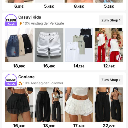
6
5
8
5
,81€
,48€
,48€
,38€
Casuvi Kids
Zum Shop
10% Anstieg der Verkäufe
18
16
14
12
,99€
,49€
,12€
,49€
Coolane
Zum Shop
19% Anstieg der Follower
16
18
17
22
,33€
,99€
,49€
,27€