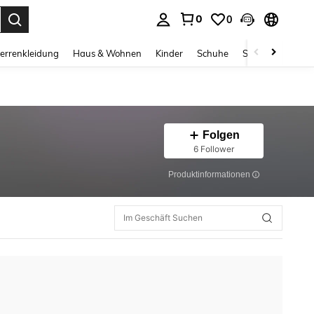
0
0
ess Enter to select.
errenkleidung
Haus & Wohnen
Kinder
Schuhe
Schmuck & Acces
Folgen
6 Follower
Produktinformationen