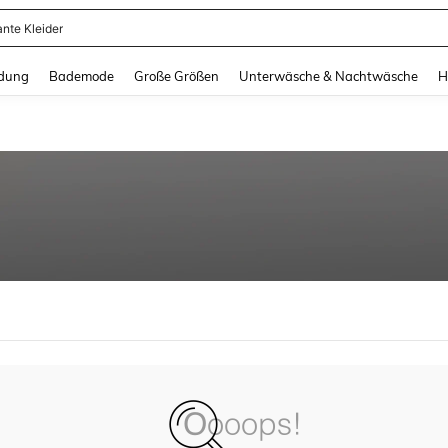
ante Kleider
and down arrow keys to navigate search Zuletzt gesucht and Suche und Finde. Pr
dung
Bademode
Große Größen
Unterwäsche & Nachtwäsche
H