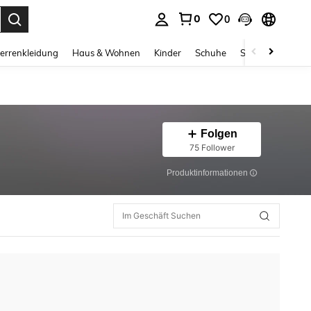
0
0
ess Enter to select.
errenkleidung
Haus & Wohnen
Kinder
Schuhe
Schmuck & Acces
Folgen
75 Follower
Produktinformationen