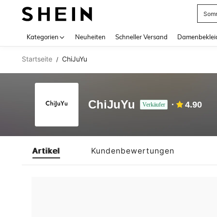
Somm
Use up 
Kategorien
Neuheiten
Schneller Versand
Damenbeklei
Startseite
ChiJuYu
/
ChiJuYu
4.90
Verkäufer
Artikel
Kundenbewertungen