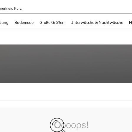
erkleid Kurz
and down arrow keys to navigate search Zuletzt gesucht and Suche und Finde. Pr
dung
Bademode
Große Größen
Unterwäsche & Nachtwäsche
H