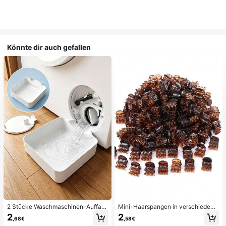
Könnte dir auch gefallen
2 Stücke Waschmaschinen-Auffan
Mini-Haarspangen in verschiedene
gwanne Tropfschale, wasserdichte
n Farben, geeignet für Frauenfrisure
2
2
,68€
,58€
Bodenschutzmatte für Waschraum,
n und dekorative Haaraccessoires,