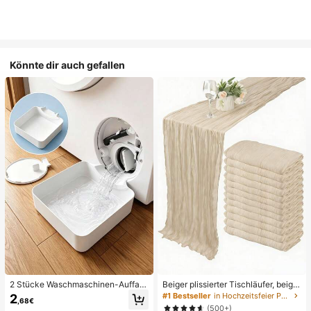
Könnte dir auch gefallen
2 Stücke Waschmaschinen-Auffan
Beiger plissierter Tischläufer, beige
gwanne Tropfschale, wasserdichte
Tischdecke, Geburtstagsfeier-Zub
#1 Bestseller
in Hochzeitsfeier Party-Tischdecke
2
,68€
Bodenschutzmatte für Waschraum,
ehör, Geburtstagsdekoration, hellbr
(500+)