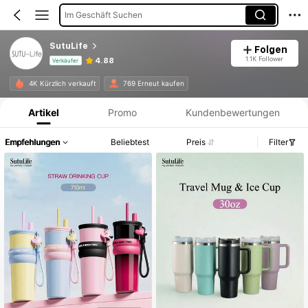
Im Geschäft Suchen
SutuLife
Folgen
1.1K Follower
4.88
Verkäufer
Produktinformation: Preisangabe, Verkaufs- und Lagerbestandsdetails.
4K Kürzlich verkauft
769 Erneut kaufen
Artikel
Promo
Kundenbewertungen
Empfehlungen
Beliebtest
Preis
Filter