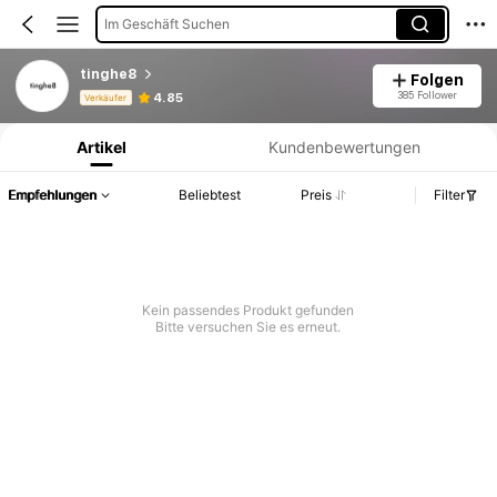
Im Geschäft Suchen
tinghe8
Folgen
Produktinformation: Preisangabe, Verkaufs- und Lagerbestandsdetails.
385 Follower
4.85
Verkäufer
Artikel
Kundenbewertungen
Empfehlungen
Beliebtest
Preis
Filter
Kein passendes Produkt gefunden
Bitte versuchen Sie es erneut.