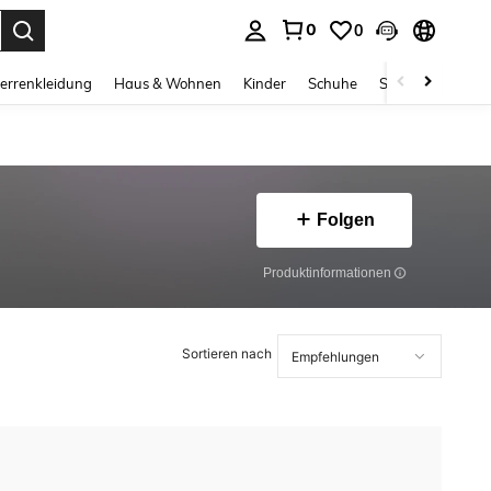
0
0
ess Enter to select.
errenkleidung
Haus & Wohnen
Kinder
Schuhe
Schmuck & Acces
Folgen
Produktinformationen
Sortieren nach