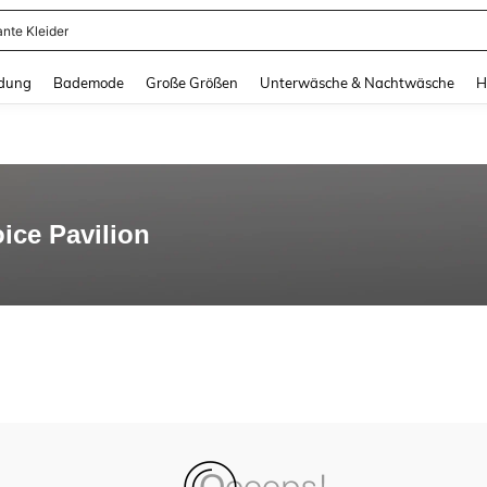
ante Kleider
and down arrow keys to navigate search Zuletzt gesucht and Suche und Finde. Pr
dung
Bademode
Große Größen
Unterwäsche & Nachtwäsche
H
ce Pavilion