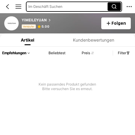
Im Geschäft Suchen
YIMEILEYUAN
Folgen
Produktinformation: Preisangabe, Verkaufs- und Lagerbestandsdetails.
5.00
Verkäufer
Artikel
Kundenbewertungen
Empfehlungen
Beliebtest
Preis
Filter
Kein passendes Produkt gefunden
Bitte versuchen Sie es erneut.