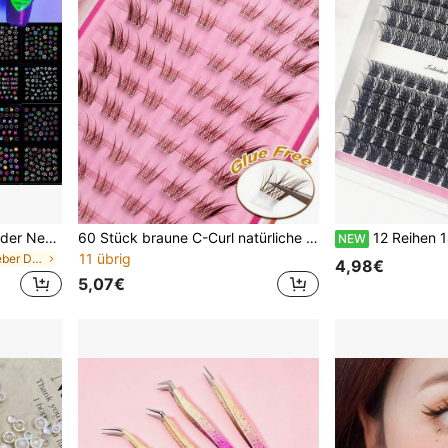
20 Stücke 3D fluoreszierender Neon Nagel Aufkleber, glänzende Pailletten selbstklebende Nail Art Aufkleber, bunte Abzieh-und-Klebe Nagel Dekore, Schmetterling, Herz, Blumen Muster, geeignet für Frauen/Mädchen DIY Nail Art Dekoration, Damen Nagel Dekoration
60 Stück braune C-Curl natürliche Katzenaugen-Fuchsaugen weiche künstliche Wimpern, ohne Kleber, geeignet für Anfänger, niedliche Cartoon-Haustier-künstliche Wimpern, 3 Paar
12 Reihen 144 Stück weiche natürliche künstliche Wimpern 12-16mm gemischter Stil 0,07mm D-Curl, Einzelcluster 3D präzise Passform, geeignet für tägliches Make-u
NEW
11 übrig
in Streifenaufkleber Decorative Aufkleber
4,98€
5,07€