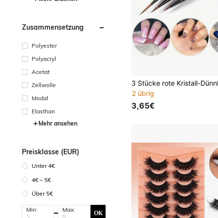
Zusammensetzung
Polyester
Polyacryl
Acetat
Zellwolle
2 übrig
Modal
3,65€
Elasthan
Mehr ansehen
Preisklasse (EUR)
Unter 4€
4€ – 5€
Über 5€
Min:
Max:
OK