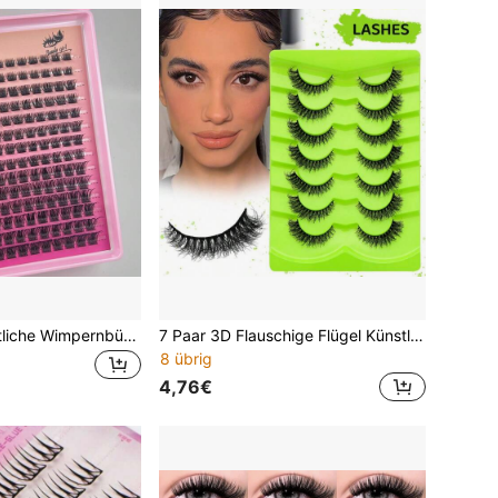
168 Stücke künstliche Wimpernbüschel, 8-16 mm lange dicke Einzelbüschel-Wimpern, DIY Cartoon-Stil Wimpern-Extensions, Nerzfell-Streifen dicke Wimpern, wiederverwendbare Wimpernbüschel, DIY dicke Einzelbüschel-Wimpern
7 Paar 3D Flauschige Flügel Künstliche Wimpern, Natürliches Aussehen Wiederverwendbare Wasserfeste Wimpernstreifen, Katzenaugen-Stil geeignet für den täglichen und festlichen Gebrauch, verlängernde Wimpern
8 übrig
4,76€