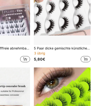
80 Stück klebstofffreie abnehmbare segmentierte einzelne künstliche Wimpernbüschel im Fuchs-Stil, hundinspiriert, natürlicher Look, DIY-Wimpernbüschel für Rollenspiel und täglichen Charme, Einzelwimpern, Kunstwimpern (zufällige Rückseite)
5 Paar dicke gemischte künstliche Wimpern im amerikanisch-asiatischen Stil, augenvergrößernde hochwertige Cat-Eye-Wimpern, 5D 3D
3 übrig
5,80€