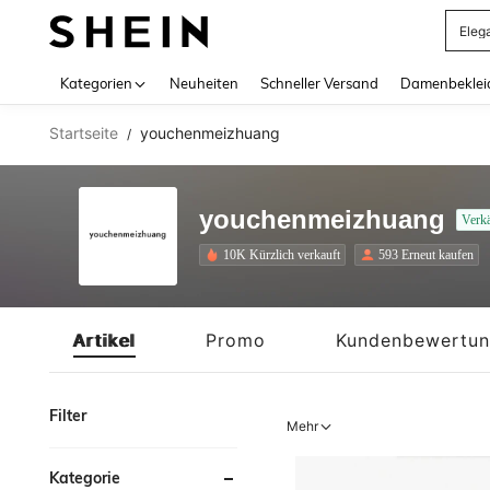
Somm
Use up 
Kategorien
Neuheiten
Schneller Versand
Damenbeklei
Startseite
youchenmeizhuang
/
youchenmeizhuang
Verk
10K Kürzlich verkauft
593 Erneut kaufen
Artikel
Promo
Kundenbewertu
Filter
Mehr
Kategorie