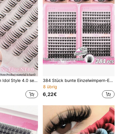
80 Cluster Korean Idol Style 4.0 selbstklebende künstliche Wimpern, kein Kleber erforderlich, C-Curl natürlicher Look, synthetisches Fasermaterial, einlagiges dünnes Design, leicht, zart, weiche Textur, kleberfrei und entfernungsfrei, nicht reizend, einfach zu verwenden, süßer Feenstil, geeignet für Anfänger, ideal für den täglichen Gebrauch, Partys, Dates und mehr, exklusiv für Make-up-Liebhaber, perfektes Urlaubsgeschenk für Familie, Freundin, beste Freundin
384 Stück bunte Einzelwimpern-Extensions, große Kapazität, dick & lockig, natürlicher Look, ultra dicht, fein & leicht, super weich, wiederverwendbar, Einzelwimpern-Cluster, Wimpern-Extension-Set, geeignet für Heim-DIY, Halloween, Cosplay, tägliches Make-up
8 übrig
6,22€