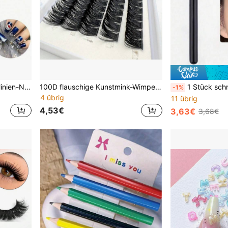
3 Stücke rote Kristall-Dünnlinien-Nagelpinsel, Nagel-Liner-Stift für feine Linien und Detailmalerei, weiche, nicht ausfallende Borsten für glatte, präzise Gel-Nagel-Zeichnungen und Muster, für tägliche DIY-Maniküre, Nagelkunst zu Hause und Beauty-Salon-Design
100D flauschige Kunstmink-Wimpernbüschel, 0,07 mm D-Curl, 8-16 mm Mischpackung, ultra dicht, geeignet für Wimpernverlängerung, Make-up, einzelne künstliche Wimpern
1 Stück schräger runder Fingertipp-Concealer-Pinsel, Präzisions-Spot-Cover-Make-up-Concealer-Applikator, nicht ausf
-1%
4 übrig
11 übrig
4,53€
3,63€
3,68€