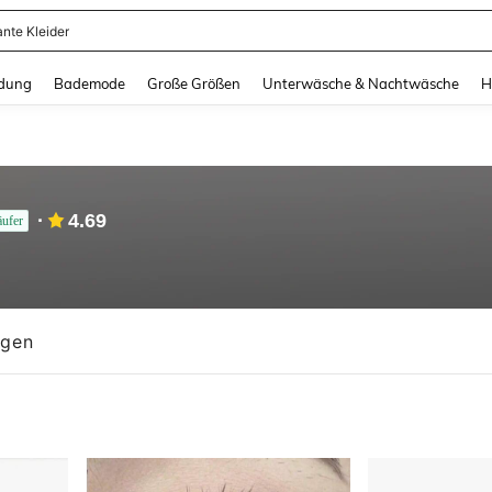
erkleid Damen
and down arrow keys to navigate search Zuletzt gesucht and Suche und Finde. Pr
dung
Bademode
Große Größen
Unterwäsche & Nachtwäsche
H
4.69
äufer
ngen