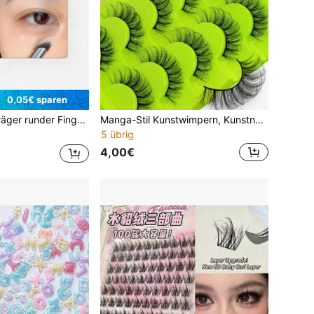
0,05€ sparen
allender kompakter Pinselkopf für natürliches, gleichmäßiges Concealer-Verblenden, für tägliches Pendler-Make-up, Anfänger-Make-up & einfaches Porträt-Make-up
Manga-Stil Kunstwimpern, Kunstnerz-Kunstwimpern, Vintage-Kunstwimpern, Katzenaugen-Wimpern, flauschige Teufelwimpern, Anime-Kunstwimpern, natürliches Aussehen, flauschig und exquisit, Salon-Exklusiv, geeignet für Halloween, Saudi-Nationaltag-Veranstaltungen
5 übrig
4,00€