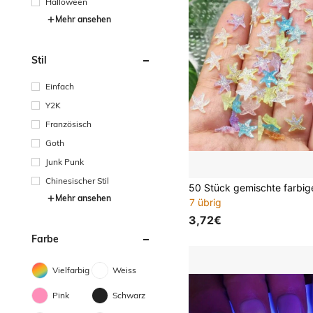
Halloween
Mehr ansehen
Stil
Einfach
Y2K
Französisch
Goth
Junk Punk
Chinesischer Stil
Mehr ansehen
7 übrig
3,72€
Farbe
Vielfarbig
Weiss
Pink
Schwarz