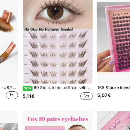
3er Set Acryl Nagelbürsten - #8/10/14 Kolinsky Acryl Nagelbürsten, geeignet für Acryl Nagelextension und 3D Schnitzerei, Pinker Griff Professionelle Nagelpulver Acryl Bürste
60 Stück klebstofffreie selbstklebende künstliche Wimpern, Fox-Style, schräg, sanft, natürlich, realistisch, braun, mit transparentem Wimpernband, C-Curl, obere Wimpern
NEW
5,07€
5,11€