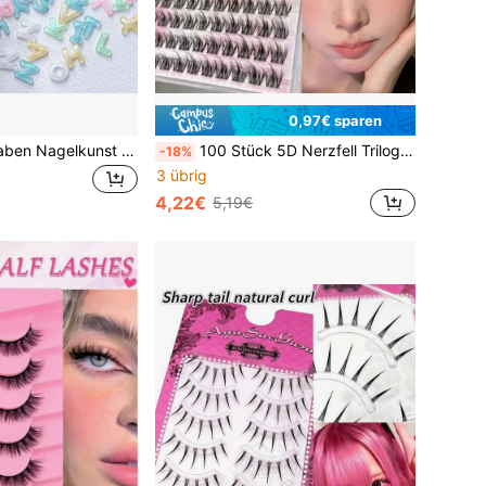
0,97€ sparen
50 Stück Buchstaben Nagelkunst Charms, neue Harz Cartoon 26 Buchstaben gemischter Stil charmant süß multifunktional Sternenhimmel Nagelkunst Strass Handwerkszubehör DIY Nagelkunst Glitzer Dekoration Kleidung Tasche Schmuckzubehör, süß flacher Boden Buchstaben Nagelkunst Edelstein Glitzer Design, zufälliger Stil/Farbe
100 Stück 5D Nerzfell Trilogy klebefreie künstliche Wimpern, einzelne Cluster segmentierte harte Stiele, tägliche gebogene Wimpern
-18%
3 übrig
4,22€
5,19€