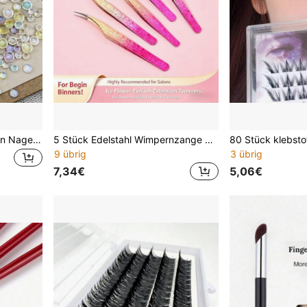
50 Stück Mini-Blasen-Perlen Nagelkunst-Dekorationen, gemischter Stil, feiner Glitzer, vielseitige flache Rückseite, Harz-Strass, DIY Press-On Nagelzubehör
5 Stück Edelstahl Wimpernzange Set mit Spitze, geeignet für professionelle Wimpernverlängerung (Pink)
9 übrig
3 übrig
7,34€
5,06€