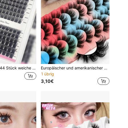
p, leicht und tragbar, anwendbar für den Alltag, Partys und verschiedene Anlässe, Zuhause DIY natürliches Make-up, vorgeklebte künstliche Wimperncluster, Einzelcluster künstliche Wimpern, Einzelstrang künstliche Wimpern, künstliche Wimpern
Europäischer und amerikanischer Stil Falsche Wimpern, dichte dicke Teufel Cartoon Wimpern, 3D natürliche flauschige übertriebene spitze Wimpernverlängerungen für die äußeren Augenwinkel, geeignet für tägliches Tragen, Party, Bühne und Feiertags-Make-up, multifunktionale falsche Wimpern
1 übrig
3,10€