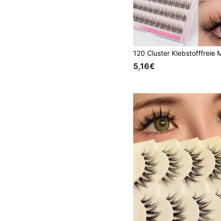
5,16€