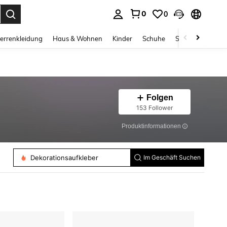
0
0
ess Enter to select.
errenkleidung
Haus & Wohnen
Kinder
Schuhe
Schmuck & Acces
Folgen
153 Follower
Produktinformationen
Falsche Wimpern
Dekorationsaufkleber
Im Geschäft Suchen