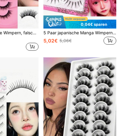
0,04€ sparen
12mm kurze halbe Wimpern, falsche Nerz Katzenaugen verlängerte Wimpernstreifen, Kunstwimpern
5 Paar japanische Manga Wimpern, spitze Anime Wimpern mit dünnem transparentem Band, natürlicher Schwung & spitze Enden für süßen Puppenaugen-Effekt, für Alltag, Cosplay & Anime Make-up, Anfänger-freundliches Wimpern Set
5,02€
5,06€