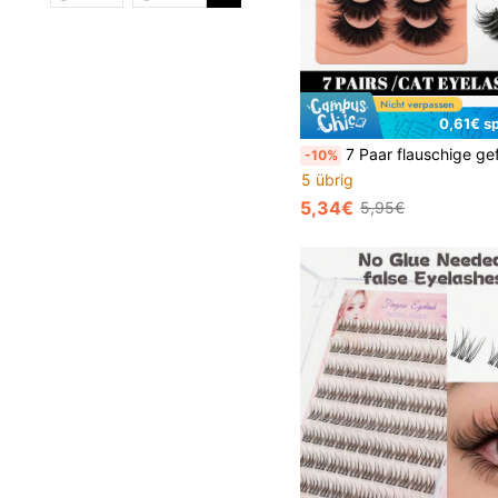
0,61€ s
7 Paar flauschige geflügelte Katzenaugen-Streifen-Falschwimpern, dramatische voluminöse Kunstnerz-Wimpern, weiches flexibles Band für ganztägigen Tragekomfort & angehobener äußerer Augenwinkel-Look, 
-10%
5 übrig
5,34€
5,95€