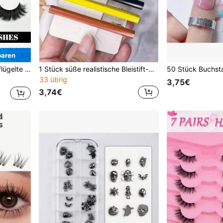
paren
für tägliches Make-up, Party & Nachtclub-Styling, Augen-Make-up-Accessoire
1 Stück süße realistische Bleistift-Haarspange, mehrfarbige Seitenpony-Haarspange, bequem zu tragen, fügt verspielten Stil hinzu, kreative bleistiftförmige Alligator-Haarspange, originelles lustiges Haaraccessoire, mädchenhafte Seitenclip, gleiche Stil Haarspange, japanische süße Seitenclip, Student Flyaway Haarspange, Nischen-Design Kopfschmuck geeignet für Schule, tägliche Lässig und Themenveranstaltungen, Premium lustiges Mode-Haaraccessoire
33 übrig
3,75€
3,74€