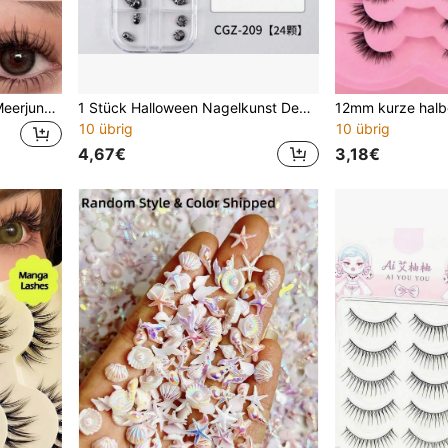
120 Cluster Klebstofffreie Meerjungfrau Künstliche Wimpern, DIY ohne Klebstoff, C-Krümmung, natürlicher Wimpernverlängerungseffekt, strahlende Augen, weich und bequem, natürlicher dicker übertriebener Meerjungfrau-Stil
1 Stück Halloween Nagelkunst Dekorationsbox, grenzüberschreitende Legierung Spinnen-Schädel dunkler Stil Nagelzubehör
10 übrig
10 übrig
4,67€
3,18€