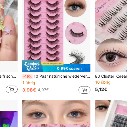
0,99€ sparen
50 Stück gemischte farbige frische Seestern Nagelkunst Charms, japanischer Stil Zuckerfeinstein Fünf-Zack-Stern DIY Nagel Haarspange Dekoration, Seestern Strass - flacher Boden Mini Stern, geeignet für DIY Basteln, Hochzeitsdekoration, Nagelkunst und Scrapbooking, Nagel Harz Zubehör, Handyhülle Harz Zubehör, Schmuck
10 Paar natürliche wiederverwendbare 3D Kunstmink Wimpern, leicht, weich, gelockt, gestreift, geeignet für Alltag, Club, Büromode, flauschige und bequeme wiederverwendbare Wimpern, um faszinierende Augen mit dramatischer Wirkung zu schaffen
-19%
10 übrig
1 übrig
5,12€
3,98€
4,97€