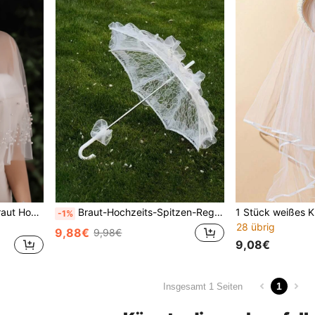
1 Stück koreanischer Stil Braut Hochzeit Umhang Cape Große Größen Weiß elegant & einfacher weißer Schal mit Kunstperlen Verzierung
Braut-Hochzeits-Spitzen-Regenschirm-Set, inklusive Kunststoff-Spitzen-Blumen-Fächer, elegantes weißes Spitzen-Bühnenaufführungs-Set mit Tanz-Deko-Regenschirm und Fächer, perfekt für Fotostudio, Sommer
-1%
28 übrig
9,88€
9,98€
9,08€
1
Insgesamt 1 Seiten