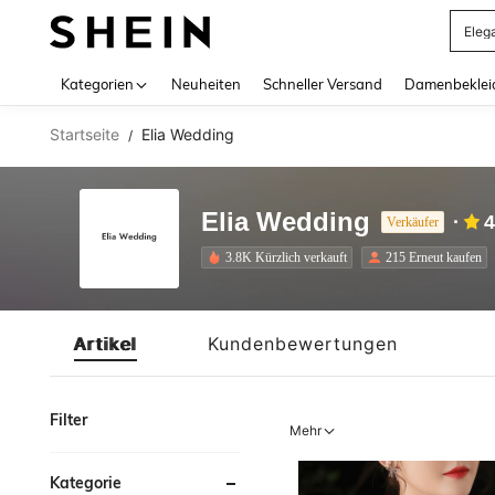
Eleg
Use up 
Kategorien
Neuheiten
Schneller Versand
Damenbeklei
Startseite
Elia Wedding
/
Elia Wedding
4
Verkäufer
3.8K Kürzlich verkauft
215 Erneut kaufen
Artikel
Kundenbewertungen
Filter
Mehr
Kategorie