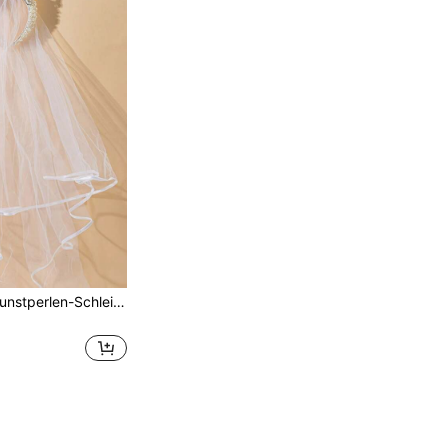
1 Stück weißes Kunstperlen-Schleier-Haarband, Hochzeitsdekoration, Braut-Verlobungs-Flitterwochen-Ehefrau-Geschenk, Hochzeitsfeier-Zubehör, Heimdekoration, Partydekoration, Sommer, Strand