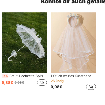
Könnte dir auch gefall
Braut-Hochzeits-Spitzen-Regenschirm-Set, inklusive Kunststoff-Spitzen-Blumen-Fächer, elegantes weißes Spitzen-Bühnenaufführungs-Set mit Tanz-Deko-Regenschirm und Fächer, perfekt für Fotostudio, Sommer
1 Stück weißes Kunstperlen-Schleier-Haarband, Hochzeitsdekoration, Braut-Verlobungs-Flitterwochen-Ehefrau-Geschenk, Hochzeitsfeier-Zubehör, Heimdekoration, Partydekoration, Sommer, Strand
-1%
28 übrig
9,88€
9,98€
9,08€