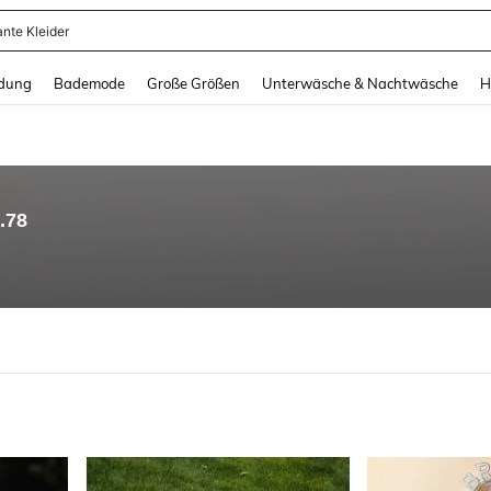
ante Kleider
and down arrow keys to navigate search Zuletzt gesucht and Suche und Finde. Pr
dung
Bademode
Große Größen
Unterwäsche & Nachtwäsche
H
.78