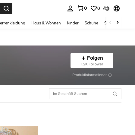
0
0
ess Enter to select.
errenkleidung
Haus & Wohnen
Kinder
Schuhe
Schmuck & Acces
Folgen
1.2K Follower
Produktinformationen