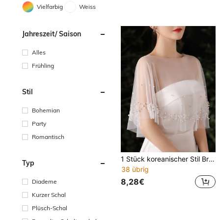
Vielfarbig
Weiss
Jahreszeit/ Saison
Alles
Frühling
Stil
Bohemian
Party
Romantisch
1 Stück koreanischer Stil Braut Hochzeit Umhang Cape Große Größen Weiß elegant & einfacher weißer Schal mit Kunstperlen Verzierung
Typ
38 übrig
8,28€
Diademe
Kurzer Schal
Plüsch-Schal