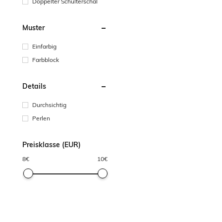
Doppelter Schulterschal
Muster
Einfarbig
Farbblock
Details
Durchsichtig
Perlen
Preisklasse (EUR)
8
€
10
€