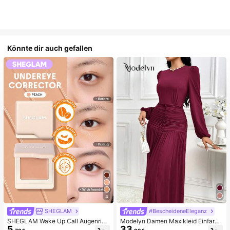
Könnte dir auch gefallen
4
SHEGLAM
#BescheideneEleganz
SHEGLAM Wake Up Call Augenring
Modelyn Damen Maxikleid Einfarbi
5
33
e Color Corrector-Peach Marken-S
g mit rundem Ausschnitt, Laternenä