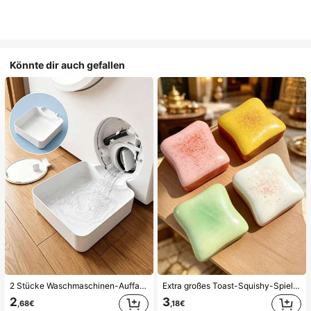
Könnte dir auch gefallen
2 Stücke Waschmaschinen-Auffangwanne Tropfschale, wasserdichte Bodenschutzmatte für Waschraum, Anti-Überlauf Anti-Leckage Schale, langanhaltend Waschmaschinen-Zubehör, Reinigungsmittel für Waschbereich & Hausorganisation
Extra großes Toast-Squishy-Spielzeug, superweiches Buttertoast-Stressabbau-Drückspielzeug, erhältlich in Rosa, Gelb, Weiß und Grün, Stressabbau-Squishy-Spielzeug -- perfekt für Geburtstags- und Feiertagsgeschenke, tägliche kleine Überraschungsgeschenke, Kawaii, stimmungsaufhellend
2
3
,68€
,18€