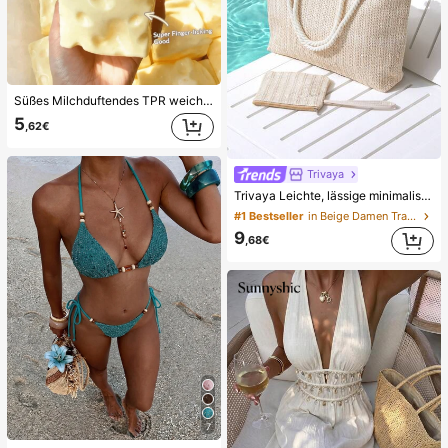
Süßes Milchduftendes TPR weiches quetschbares Dumpling-förmiges Stressabbau-Spielzeug, 5cm niedliches lustiges Quetsch-Stressabbau-Ornament, modisches praktisches Geschenk, geeignet für Geburtstag, Ostern, Halloween, Weihnachten und verschiedene Partygeschenke, stimmungsaufhellend
5
,62€
Trivaya
Trivaya Leichte, lässige minimalistische Strohtasche mit Münzbeutel für Teenager-Mädchen, Frauen und Studentinnen, perfekt für College, Outdoor, Reisen, Ausflüge, Urlaub, modische Urlaubstasche für den Sommer, Sommer-Stroh-Strandtasche für Frauen, Urlaubsessentials, perfekt passend zu Strandaccessoires für Frauen, heißeste Strandtaschen für Frauen, modische Sommer-Urlaubstasche, Strandessentials Frauen Taschen für Urlaub & Feiertage, neueste Urlaubstasche, Urlaubsessentials, Urlaub, Boho Chic
#1 Bestseller
in Beige Damen Tragetaschen
9
,68€
7