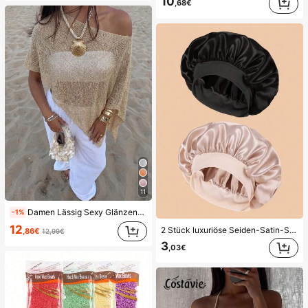
10
,68€
11
Damen Lässig Sexy Glänzend Leicht Einfarbig Durchbrochenes Gestricktes Cover-Up Top, Fledermausärmel Asymmetrischer Saum Cape-Stil Cover-Up, Sommerurlaub Strand, Musikfestival Landurlaub Lässig Street Date, Resortwear
-1%
12
2 Stück luxuriöse Seiden-Satin-Schlafmützen, einfarbig, elastische Haarschutzmützen, leicht und bequem für die ganze Nacht, Haarpflege, Dusche, sanfter Sitz auf der Kopfhaut, für sie
,86€
12,99€
3
,03€