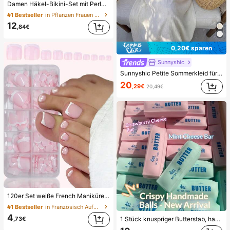
Damen Häkel-Bikini-Set mit Perlen, Neckholder, rückenfrei, sexy, 2-teiliger Badeanzug im Boho-Stil, geeignet für Strand, Urlaub und Poolparty im Sommer, Resort-Wear
#1 Bestseller
in Pflanzen Frauen Bikini-Sets
12
,84€
0,20€ sparen
Sunnyshic
Sunnyshic Petite Sommerkleid für kleine Frauen in Apricot, strukturierter Stoff mit Seestern-, Muschel- und Quastenverzierung, tiefer V-Ausschnitt, Neckholder, A-Linie Silhouette, elegant für Strand, Hochzeit, lässig Wear, Büro
20
,29€
20,49€
120er Set weiße French Maniküre & Pediküre, mittelgroße quadratische Press-On Nägel, modisches minimalistisches Design, vorgeklebte Nagelsticker, glänzender reiner French-Stil, geeignet für den täglichen Gebrauch von Frauen, inklusive Aufbewahrungsbox, Clean Girl Ästhetik
#1 Bestseller
in Französisch Aufdrücken der Nägel
4
,73€
1 Stück knuspriger Butterstab, handgemachter Stressabbau-Ball mit Sprachsteuerung, realistisches Lebensmittel-Spielzeug, Quetsch- und Entlastungsspielzeug, ASMR-Spielzeug, Fidget-Spielzeug