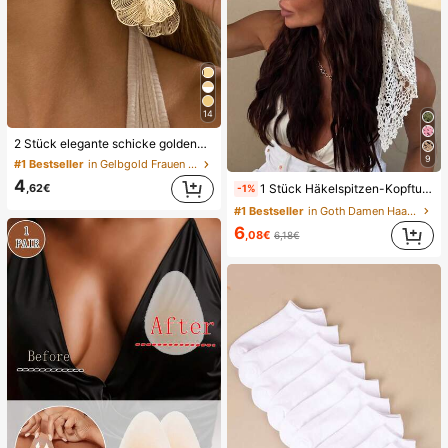
14
2 Stück elegante schicke goldene Blumen-Ohrstecker, geeignet für den täglichen Gebrauch, Dates, Partys, Festivals, Geschenke, Bankette, Schmuck-Matching, Geschenk für sie
9
#1 Bestseller
in Gelbgold Frauen Creolen
4
1 Stück Häkelspitzen-Kopftuch, Boho-Stil gestricktes Kopfband, französisches Vintage-Haarband mit Durchbruchmuster, Sommer-Strand-Haaraccessoire für Frauen, Boho-Chic
,62€
-1%
#1 Bestseller
in Goth Damen Haarschmuck
6
,08€
6,18€