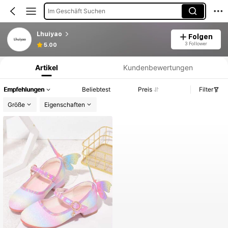
Im Geschäft Suchen
Lhuiyao
Folgen
Produktinformation: Preisangabe, Verkaufs- und Lagerbestandsdetails.
3 Follower
5.00
Artikel
Kundenbewertungen
Empfehlungen
Beliebtest
Preis
Filter
Größe
Eigenschaften