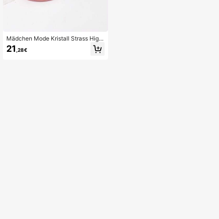
Mädchen Mode Kristall Strass High
Heel Schuhe, Prinzessin Aufführun
21
,28€
gsschuhe, Regenbogen Schuhe