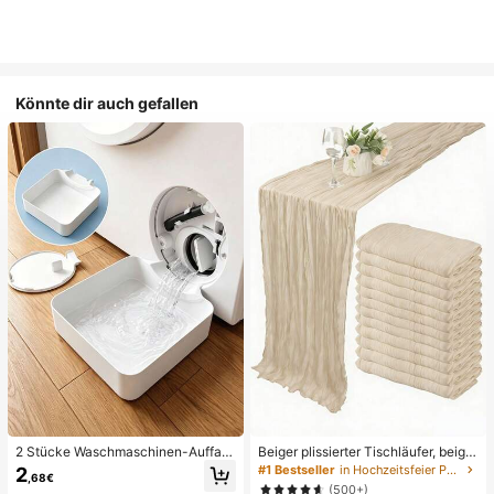
Könnte dir auch gefallen
2 Stücke Waschmaschinen-Auffan
Beiger plissierter Tischläufer, beige
gwanne Tropfschale, wasserdichte
Tischdecke, Geburtstagsfeier-Zub
#1 Bestseller
in Hochzeitsfeier Party-Tischdecke
2
,68€
Bodenschutzmatte für Waschraum,
ehör, Geburtstagsdekoration, hellbr
(500+)