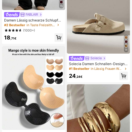
15
FABLAIR
Damen Lässig schwarze Schlupfho
se mit weitem Bein, Stoffhose mit T
#2 Bestseller
in Taste Freizeithose
unnelzug, mittellang, dehnbar
(1000+)
18
,71€
14
Solecia
Solecia Damen Schnallen-Design
Alltag Reise Lässig Hausschuhe
#1 Bestseller
in Lässig Frauen Wohnungen
24
,24€