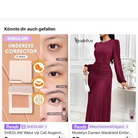
Könnte dir auch gefallen
4
SHEGLAM
#BescheideneEleganz
SHEGLAM Wake Up Call Augenring
Modelyn Damen Maxikleid Einfarbi
e Color Corrector-Peach Marken-S
g mit rundem Ausschnitt, Laternenä