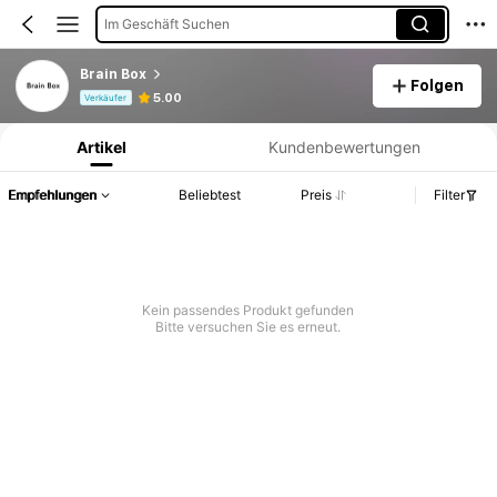
Im Geschäft Suchen
Brain Box
Folgen
Produktinformation: Preisangabe, Verkaufs- und Lagerbestandsdetails.
5.00
Verkäufer
Artikel
Kundenbewertungen
Empfehlungen
Beliebtest
Preis
Filter
Kein passendes Produkt gefunden
Bitte versuchen Sie es erneut.