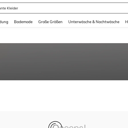
ante Kleider
and down arrow keys to navigate search Zuletzt gesucht and Suche und Finde. Pr
dung
Bademode
Große Größen
Unterwäsche & Nachtwäsche
H