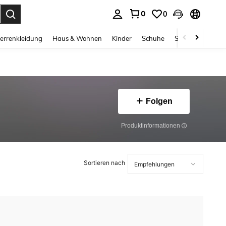
0
0
ess Enter to select.
errenkleidung
Haus & Wohnen
Kinder
Schuhe
Schmuck & Acces
Folgen
Produktinformationen
Sortieren nach