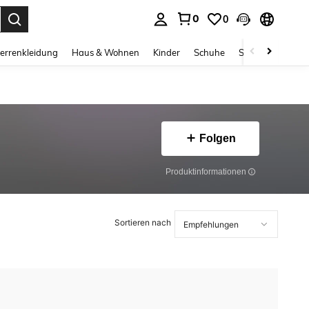
0
0
ess Enter to select.
errenkleidung
Haus & Wohnen
Kinder
Schuhe
Schmuck & Acces
Folgen
Produktinformationen
Sortieren nach