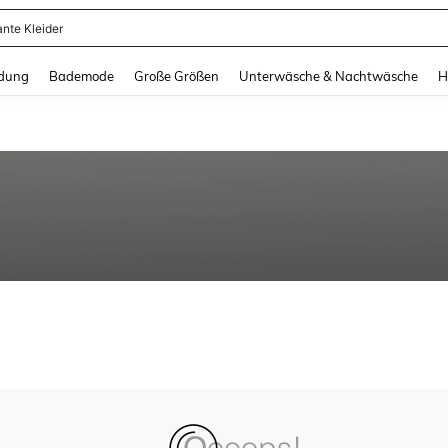
ante Kleider
and down arrow keys to navigate search Zuletzt gesucht and Suche und Finde. Pr
dung
Bademode
Große Größen
Unterwäsche & Nachtwäsche
H