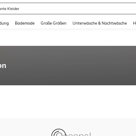
ante Kleider
and down arrow keys to navigate search Zuletzt gesucht and Suche und Finde. Pr
dung
Bademode
Große Größen
Unterwäsche & Nachtwäsche
H
on