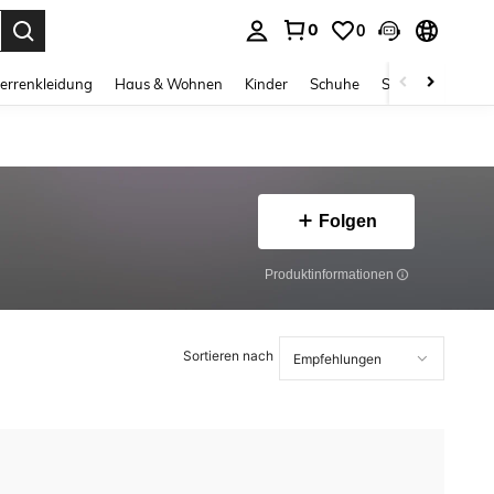
0
0
ess Enter to select.
errenkleidung
Haus & Wohnen
Kinder
Schuhe
Schmuck & Acces
Folgen
Produktinformationen
Sortieren nach