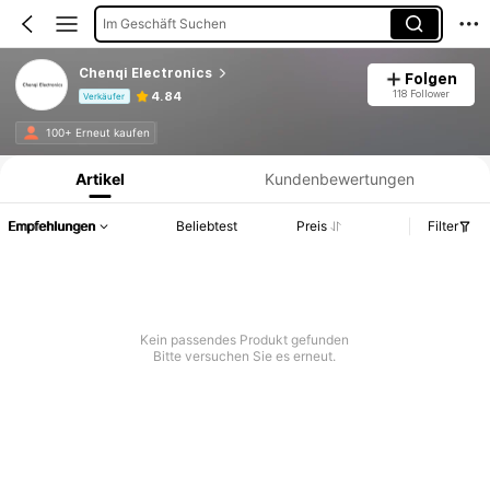
Im Geschäft Suchen
Chenqi Electronics
Folgen
118 Follower
4.84
Verkäufer
Produktinformation: Preisangabe, Verkaufs- und Lagerbestandsdetails.
100+ Erneut kaufen
Artikel
Kundenbewertungen
Empfehlungen
Beliebtest
Preis
Filter
Kein passendes Produkt gefunden
Bitte versuchen Sie es erneut.