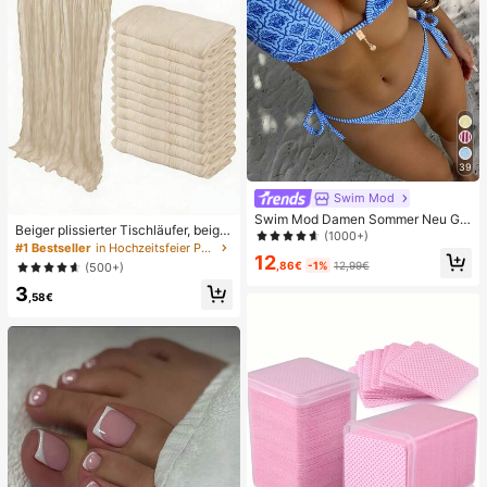
39
Swim Mod
Swim Mod Damen Sommer Neu Ge
Beiger plissierter Tischläufer, beige
randeter Neckholder Rückenfreier
(1000+)
Tischdecke, Geburtstagsfeier-Zub
#1 Bestseller
in Hochzeitsfeier Party-Tischdecke
Bindeseiten Allover-Muster Bikini S
12
ehör, Geburtstagsdekoration, hellbr
et
,86€
-1%
12,99€
(500+)
auner transparenter Stoff für Hochz
3
eit, Party-Tisch-Mittelstück-Dekor
,58€
ation Läufer, Hochzeitsgeschenke,
einfarbiger Tischläufer für rustikale
Hochzeit, Boho-Chic