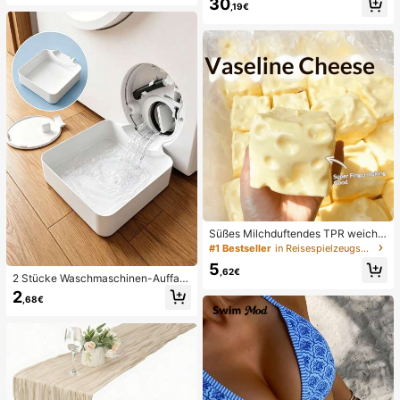
30
,19€
Süßes Milchduftendes TPR weiche
s quetschbares Dumpling-förmiges
#1 Bestseller
in Reisespielzeugset Quetschspielzeug für Teenager
Stressabbau-Spielzeug, 5cm niedli
5
ches lustiges Quetsch-Stressabbau
,62€
2 Stücke Waschmaschinen-Auffan
-Ornament, modisches praktisches
gwanne Tropfschale, wasserdichte
2
Geschenk, geeignet für Geburtstag,
,68€
Bodenschutzmatte für Waschraum,
Ostern, Halloween, Weihnachten un
Anti-Überlauf Anti-Leckage Schal
d verschiedene Partygeschenke, st
e, langanhaltend Waschmaschinen
immungsaufhellend
-Zubehör, Reinigungsmittel für Was
chbereich & Hausorganisation