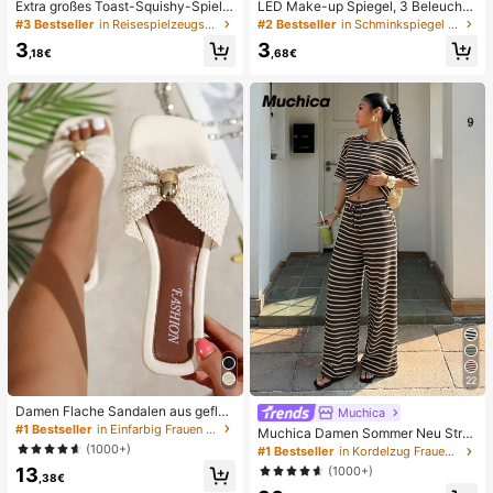
Extra großes Toast-Squishy-Spielz
LED Make-up Spiegel, 3 Beleuchtu
eug, superweiches Buttertoast-Stre
ngsmodi, einstellbare Helligkeit, tra
#3 Bestseller
in Reisespielzeugset Quetschspielzeug für Teenager
#2 Bestseller
in Schminkspiegel & Duschspiegel
ssabbau-Drückspielzeug, erhältlich
gbares faltbares Design, geeignet f
3
3
in Rosa, Gelb, Weiß und Grün, Stres
ür Zuhause, Reisen oder Studenten
,18€
,68€
sabbau-Squishy-Spielzeug -- perf
wohnheim, perfektes Geschenk für
ekt für Geburtstags- und Feiertagsg
Frauen zu Feiertagen, Geburtstage
eschenke, tägliche kleine Überrasc
n oder Muttertag
hungsgeschenke, Kawaii, stimmun
gsaufhellend
22
Damen Flache Sandalen aus gefloc
Muchica
htenem Stroh mit Schleife und Met
#1 Bestseller
in Einfarbig Frauen Flache Sandalen
Muchica Damen Sommer Neu Stru
alldekor, bequemer minimalistischer
kturiertes gestreiftes Loose Kurzar
(1000+)
#1 Bestseller
in Kordelzug Frauen Zweiteilige Outfits
Stil für Urlaub, Strand, Zuhause, täg
m T-Shirt und Hose Set
13
(1000+)
liche Nutzung, weiße geflochtene o
,38€
ffene Zehen Pantoffeln, Boho Chic