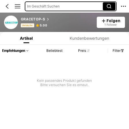
Im Geschäft Suchen
GRACETOP-S
Folgen
Produktinformation: Preisangabe, Verkaufs- und Lagerbestandsdetails.
1 Follower
5.00
Verkäufer
Artikel
Kundenbewertungen
Empfehlungen
Beliebtest
Preis
Filter
Kein passendes Produkt gefunden
Bitte versuchen Sie es erneut.