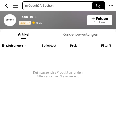
Im Geschäft Suchen
LIANRUN
Folgen
Produktinformation: Preisangabe, Verkaufs- und Lagerbestandsdetails.
1 Follower
4.75
Verkäufer
Artikel
Kundenbewertungen
Empfehlungen
Beliebtest
Preis
Filter
Kein passendes Produkt gefunden
Bitte versuchen Sie es erneut.