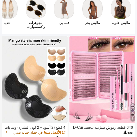
ملابس علوية
ملابس بحر
فساتين
مجوهرات
أحذية
واكسسوارات
7
640 قطعة رموش صناعية بتجعيد D-Cur
4 قطع (2 أسود + 2 لون البشرة) وسادات
4
l، مجموعة تمديد DIY، أطوال مختلطة 8-
صدر سيليكون ذاتية اللصق غير مرئية، أكو
1# الأفضل مبيعا
في حفلة حمالة صدر لاصقة للنساء
.10€
16 مم، تجعيد مختلط 10D-80D، مع غراء
اب صدر بدون حمالات وظهر مكشوف لر