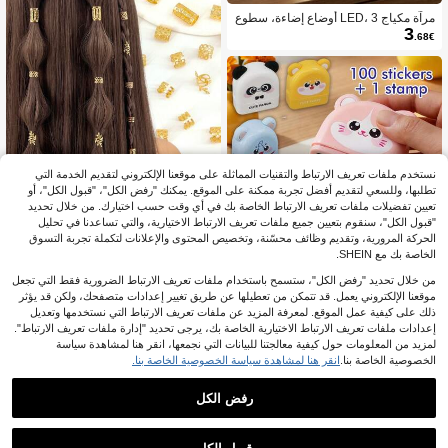
مرآة مكياج LED، 3 أوضاع إضاءة، سطوع
3
قابل للتعديل، تصميم قابل للطي محمول،
.68€
مناسبة للاستخدام في المنزل أو السفر أو
السكن الجامعي، هدية مثالية للنساء في ا
لعطلات أو أعياد الميلاد أو عيد الأم
نستخدم ملفات تعريف الارتباط والتقنيات المماثلة على موقعنا الإلكتروني لتقديم الخدمة التي
تطلبها، وللسعي لتقديم أفضل تجربة ممكنة على الموقع. يمكنك "رفض الكل"، "قبول الكل"، أو
تعيين تفضيلات ملفات تعريف الارتباط الخاصة بك في أي وقت حسب اختيارك. من خلال تحديد
20
"قبول الكل"، سنقوم بتعيين جميع ملفات تعريف الارتباط الاختيارية، والتي تساعدنا في تحليل
الحركة المرورية، وتقديم وظائف محسّنة، وتخصيص المحتوى والإعلانات لتكملة تجربة التسوق
50 قطعة حلقات شعر دائرية مجوفة بأسل
الخاصة بك مع SHEIN.
وب بوهيمي عتيق، مناسبة للنساء والفتيا
2# الأفضل مبيعا
في تخفيضات العودة إلى المدارس إكسسوارات شعر للنساء
ت، إكسسوارات شعر مجدولة DIY، مجوه
3
من خلال تحديد "رفض الكل"، ستسمح باستخدام ملفات تعريف الارتباط الضرورية فقط التي تجعل
.84€
رات بأسلوب المهرجان
موقعنا الإلكتروني يعمل. قد تتمكن من تعطيلها عن طريق تغيير إعدادات متصفحك، ولكن قد يؤثر
ذلك على كيفية عمل الموقع. لمعرفة المزيد عن ملفات تعريف الارتباط التي نستخدمها وتعديل
إعدادات ملفات تعريف الارتباط الاختيارية الخاصة بك، يرجى تحديد "إدارة ملفات تعريف الارتباط".
لمزيد من المعلومات حول كيفية معالجتنا للبيانات التي نجمعها، انقر هنا لمشاهدة سياسة
1 ختم + 100 ملصق، مجموعة ختم اسم م
الخصوصية الخاصة بنا.
انقر هنا لمشاهدة سياسة الخصوصية الخاصة بنا.
خصصة، ختم بأسلوب كرتوني لطيف شخ
1# الأفضل مبيعا
في أمي سكرابوكينغ وختم
صي، مناسب للمنزل والمكتب، 3 ألوان ح
4
.49€
رفض الكل
بر، تنظيم يومي، هدية قابلة للتخصيص للأ
صدقاء والعائلة، العودة إلى المدرسة