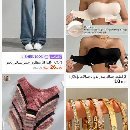
SHEIN ICON
SHEIN ICON بنطلون جينز نسائي بجيو
26
ب واسع الساق بلون أحادي للاستخدام الي
26.99€
%1-
.72€
15
ومي المتعدد الاستخدامات
2 قطعة حمالة صدر بدون حمالات بإغلاق أ
10
مامي، شريط سيليكون مطور مانع للانزلا
.88€
ق، كوب ناعم ورقيق، حمالة صدر بدون أ
سلاك رافعة للنساء، أسود وبيج، للزفاف